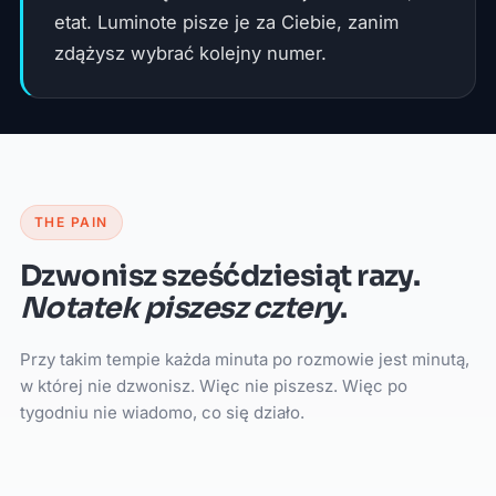
etat. Luminote pisze je za Ciebie, zanim
zdążysz wybrać kolejny numer.
THE PAIN
Dzwonisz sześćdziesiąt razy.
Notatek piszesz cztery
.
Przy takim tempie każda minuta po rozmowie jest minutą,
w której nie dzwonisz. Więc nie piszesz. Więc po
tygodniu nie wiadomo, co się działo.