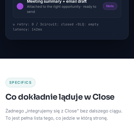
Meeting summary + email draft
Note
Attached to the right opportunity · ready to
send
↻ retry: 0 / 3
circuit: closed ✓
DLQ: empty
latency: 142ms
SPECIFICS
Co dokładnie ląduje w Close
Żadnego „integrujemy się z Close” bez dalszego ciągu.
To jest pełna lista tego, co jedzie w którą stronę.