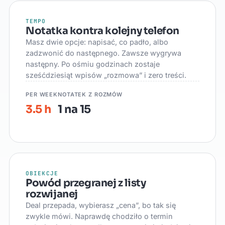
TEMPO
Notatka kontra kolejny telefon
Masz dwie opcje: napisać, co padło, albo
zadzwonić do następnego. Zawsze wygrywa
następny. Po ośmiu godzinach zostaje
sześćdziesiąt wpisów „rozmowa” i zero treści.
PER WEEK
NOTATEK Z ROZMÓW
3.5 h
1 na 15
OBIEKCJE
Powód przegranej z listy
rozwijanej
Deal przepada, wybierasz „cena”, bo tak się
zwykle mówi. Naprawdę chodziło o termin