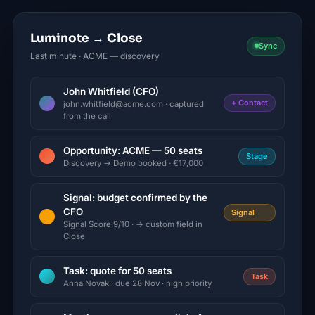
Luminote → Close
Sync
Last minute · ACME — discovery
John Whitfield (CFO)
+ Contact
john.whitfield@acme.com · captured
from the call
Opportunity: ACME — 50 seats
Stage
Discovery → Demo booked · €17,000
Signal: budget confirmed by the
CFO
Signal
Signal Score 9/10 · → custom field in
Close
Task: quote for 50 seats
Task
Anna Novak · due 28 Nov · high priority