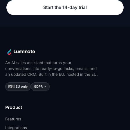
Start the 14-day trial
Luminote
An AI sales assistant that turns your
conversations into ready-to-go tasks, emails, and
an updated CRM. Built in the EU, hosted in the EU.
🇪🇺 EU only
GDPR ✓
Product
Features
Integrations