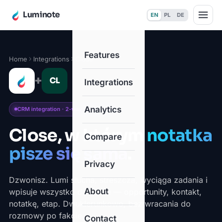
Luminote
EN
PL
DE
Features
Home
Integrations
Close
+
CL
Integrations
Analytics
CRM integration · 2-way sync · Live
Close, w którym
notatka
Compare
pisze się sama
.
Privacy
Dzwonisz. Lumi słucha, streszcza, wyciąga zadania i
About
wpisuje wszystko do Close — opportunity, kontakt,
notatkę, etap. Dwukierunkowo, bez wracania do
rozmowy po fakcie.
Contact