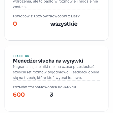
wdrożenia, ale to padło w rozmowie i nigdzie nie
zostało.
POWODÓW Z ROZMOWY
POWODÓW Z LISTY
0
wszystkie
COACHING
Menedżer słucha na wyrywki
Nagrania są, ale nikt nie ma czasu przesłuchać
sześciuset rozmów tygodniowo. Feedback opiera
się na trzech, które ktoś wybrał losowo.
ROZMÓW TYGODNIOWO
ODSŁUCHANYCH
600
3