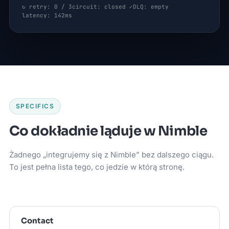
↻ retry: 0 / 3
circuit: closed ✓
DLQ: empty
latency: 142ms
SPECIFICS
Co dokładnie ląduje w Nimble
Żadnego „integrujemy się z Nimble” bez dalszego ciągu.
To jest pełna lista tego, co jedzie w którą stronę.
Contact