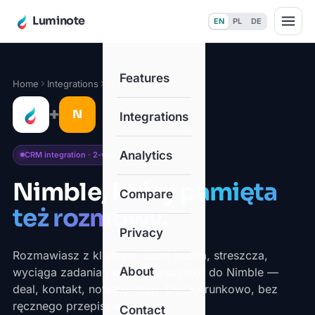
Luminote
EN
PL
DE
Features
Home
Integrations
Nimble
+
N
Integrations
Analytics
CRM integration · 2-way sync · Live
Nimble, który
pamięta
Compare
też rozmowy
.
Privacy
Rozmawiasz z klientem. Lumi słucha, streszcza,
About
wyciąga zadania i wpisuje wszystko do Nimble —
deal, kontakt, notatkę, etap. Dwukierunkowo, bez
ręcznego przepisywania.
Contact