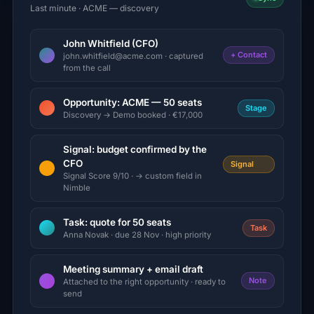
Last minute · ACME — discovery
John Whitfield (CFO)
+ Contact
john.whitfield@acme.com · captured
from the call
Opportunity: ACME — 50 seats
Stage
Discovery → Demo booked · €17,000
Signal: budget confirmed by the
CFO
Signal
Signal Score 9/10 · → custom field in
Nimble
Task: quote for 50 seats
Task
Anna Novak · due 28 Nov · high priority
Meeting summary + email draft
Note
Attached to the right opportunity · ready to
send