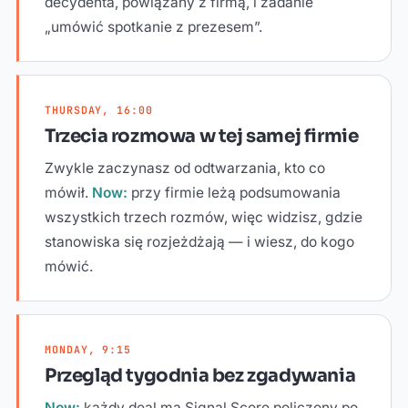
decydenta, powiązany z firmą, i zadanie
„umówić spotkanie z prezesem”.
THURSDAY, 16:00
Trzecia rozmowa w tej samej firmie
Zwykle zaczynasz od odtwarzania, kto co
mówił.
Now:
przy firmie leżą podsumowania
wszystkich trzech rozmów, więc widzisz, gdzie
stanowiska się rozjeżdżają — i wiesz, do kogo
mówić.
MONDAY, 9:15
Przegląd tygodnia bez zgadywania
Now:
każdy deal ma Signal Score policzony po