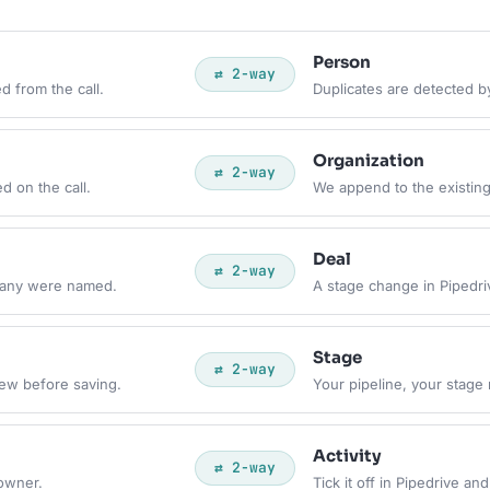
Person
⇄ 2-way
d from the call.
Duplicates are detected b
Organization
⇄ 2-way
d on the call.
We append to the existing
Deal
⇄ 2-way
f any were named.
A stage change in Pipedr
Stage
⇄ 2-way
ew before saving.
Your pipeline, your stag
Activity
⇄ 2-way
 owner.
Tick it off in Pipedrive and