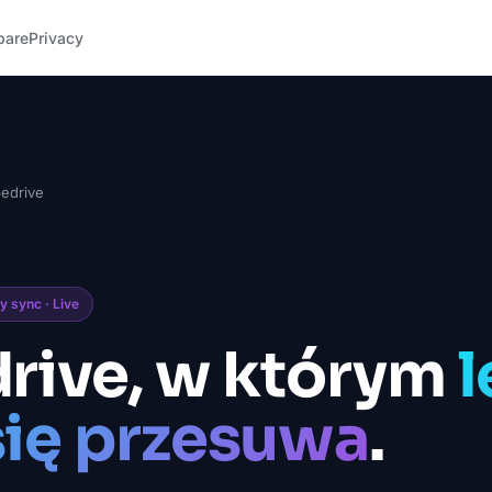
pare
Privacy
pedrive
y sync · Live
rive, w którym
l
się przesuwa
.