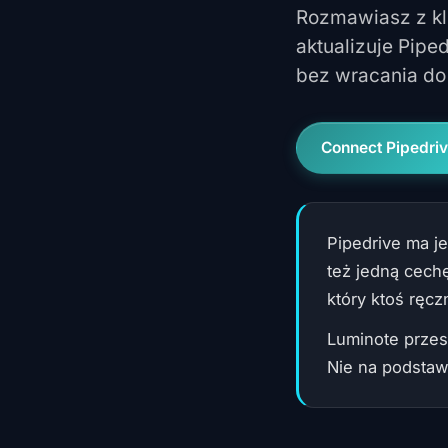
Rozmawiasz z kli
aktualizuje Pipe
bez wracania do 
Connect Pipedri
Pipedrive ma je
też jedną cechę
który ktoś ręcz
Luminote przesu
Nie na podstaw