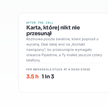
AFTER THE CALL
Karta, której nikt nie
przesunął
Rozmowa poszła świetnie, klient poprosił o
wycenę. Deal dalej wisi na „Kontakt
nawiązany”, bo przesunięcie wymagało
otwarcia Pipedrive, a Ty miałeś jeszcze cztery
telefony.
PER WEEK
DEALS STUCK AT A DEAD STAGE
3.5 h
1 in 3