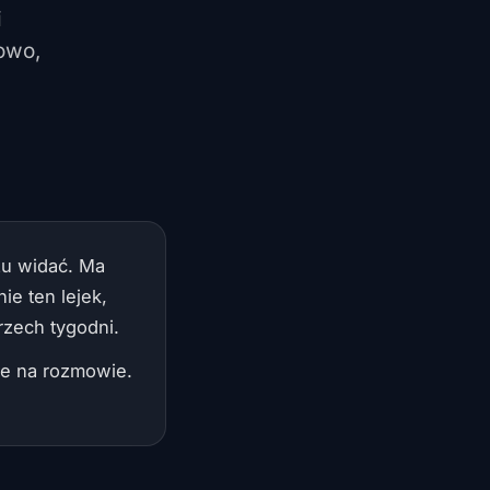
i
owo,
zu widać. Ma
ie ten lejek,
rzech tygodni.
cie na rozmowie.