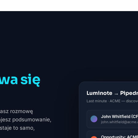
wa się
Luminote → Pipedr
Last minute · ACME — discov
ywasz rozmowę
John Whitfield (C
tajesz podsumowanie,
john.whitfield@acme.c
staje to samo,
Opportunity: ACM