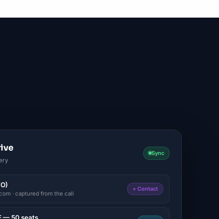
ive
Sync
ery
FO)
+ Contact
om · captured from the call
E — 50 seats