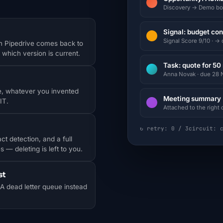
Discovery → Demo bo
Signal: budget co
Signal Score 9/10 · → 
in Pipedrive comes back to
which version is current.
Task: quote for 50
Anna Novak · due 28 No
ge, whatever you invented
Meeting summary +
IT.
Attached to the right 
↻ retry: 0 / 3
circuit: 
t detection, and a full
— deleting is left to you.
st
 A dead letter queue instead