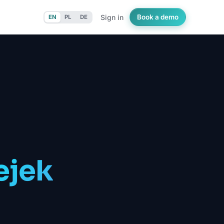
Sign in
Book a demo
EN
PL
DE
ejek