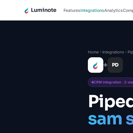
Luminote
Features
Integrations
Analytics
Com
Home
Integrations
Pi
+
PD
CRM integration · 2-wa
Piped
sam 