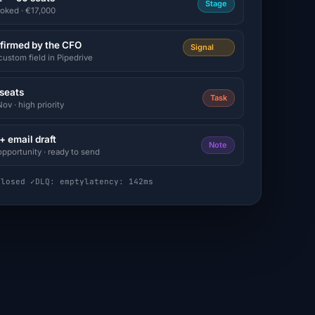
Stage
oked · €17,000
nfirmed by the CFO
Signal
custom field in Pipedrive
 seats
Task
v · high priority
 email draft
Note
opportunity · ready to send
closed ✓
DLQ: empty
latency: 142ms