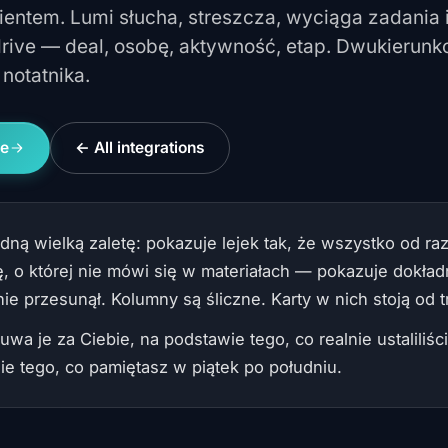
entem. Lumi słucha, streszcza, wyciąga zadania 
drive — deal, osobę, aktywność, etap. Dwukierunk
notatnika.
ve
← All integrations
dną wielką zaletę: pokazuje lejek tak, że wszystko od ra
, o której nie mówi się w materiałach — pokazuje dokładn
nie przesunął. Kolumny są śliczne. Karty w nich stoją od t
wa je za Ciebie, na podstawie tego, co realnie ustaliliś
ie tego, co pamiętasz w piątek po południu.