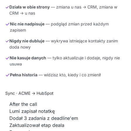
Działa w obie strony
— zmiana u nas → CRM, zmiana w
CRM → u nas
Nic nie nadpisuje
— podgląd zmian przed każdym
zapisem
Nigdy nie dubluje
— wykrywa istniejące kontakty zanim
doda nowy
Nie kasuje danych
— tylko aktualizuje i dodaje, nigdy nie
usuwa
Pełna historia
— widzisz kto, kiedy i co zmienił
Sync · ACME → HubSpot
After the call
Lumi zapisał notatkę
Dodał 3 zadania z deadline'em
Zaktualizował etap deala