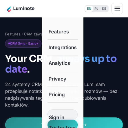
Luminote
EN
PL
DE
Features
Features
CRM zawsze aktualny
CRM Sync · Basic+
Integrations
Your CRM,
always up to
Analytics
date
.
Privacy
24 systemy CRM, jedno połączenie. Lumi sam
przepisuje notatki, zadania i deale z rozmów — bez
Pricing
nadpisywania tego, co masz, i bez dublowania
kontaktów.
Sign in
Try free for 14 days
Try for free